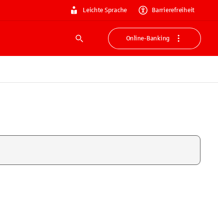
Leichte Sprache
Barrierefreiheit
Online-Banking
Suche