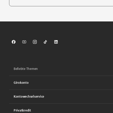
Tippen Sie, um nach Themen zu suchen. Verwenden Sie die Pfei
Sparkasse auf Facebook
Sparkasse auf Youtube
Sparkasse auf Instagram
Sparkasse auf TikTok
Sparkasse auf LinkedIn
Beliebte Themen
Girokonto
Kontowechselservice
Privatkredit