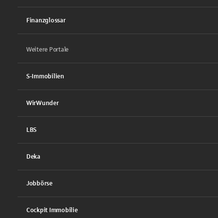
Finanzglossar
Weitere Portale
S-Immobilien
WirWunder
LBS
Deka
Jobbörse
Cockpit Immobilie