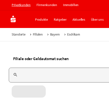
Privatkunden
Firmenkunden
Immobilien
Produkte
Ratgeber
Aktuelles
Über uns
Standorte
Filialen
Bayern
Eschlkam
Filiale oder Geldautomat suchen
Suchfeld