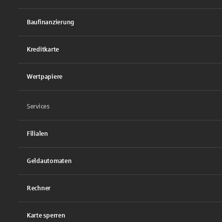
Baufinanzierung
Kreditkarte
Wertpapiere
Services
Filialen
Geldautomaten
Rechner
Karte sperren