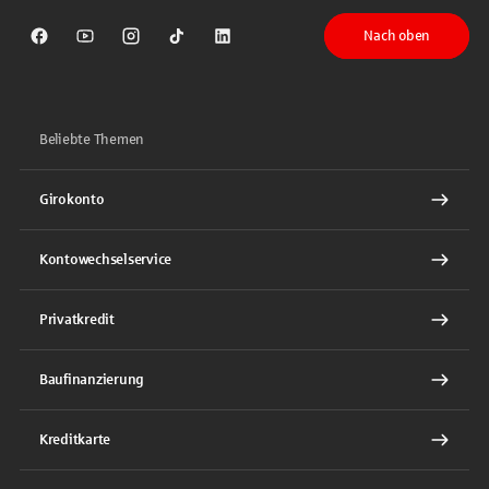
Nach oben
Sparkasse auf Facebook
Sparkasse auf Youtube
Sparkasse auf Instagram
Sparkasse auf TikTok
Sparkasse auf LinkedIn
Beliebte Themen
Girokonto
Kontowechselservice
Privatkredit
Baufinanzierung
Kreditkarte