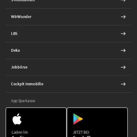
WirWunder
LBS
Deka
Jobbörse
Cockpit Immobilie
App Sparkasse
Laden im
JETZT BEI