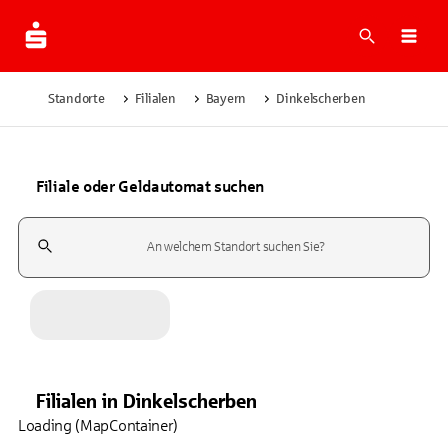
Suche
Navi
Standorte
Filialen
Bayern
Dinkelscherben
Filiale oder Geldautomat suchen
Suchfeld
Filialen
in
Dinkelscherben
Loading (MapContainer)