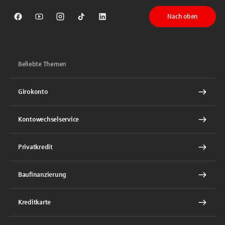
Nach oben
Sparkasse auf Facebook
Sparkasse auf Youtube
Sparkasse auf Instagram
Sparkasse auf TikTok
Sparkasse auf LinkedIn
Beliebte Themen
Girokonto
Kontowechselservice
Privatkredit
Baufinanzierung
Kreditkarte