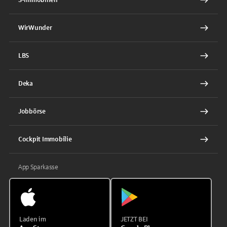
WirWunder
LBS
Deka
Jobbörse
Cockpit Immobilie
App Sparkasse
Laden im
JETZT BEI