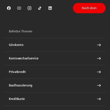
Nach oben
Sparkasse auf Facebook
Sparkasse auf Youtube
Sparkasse auf Instagram
Sparkasse auf TikTok
Sparkasse auf LinkedIn
Beliebte Themen
Girokonto
Kontowechselservice
Privatkredit
Baufinanzierung
Kreditkarte