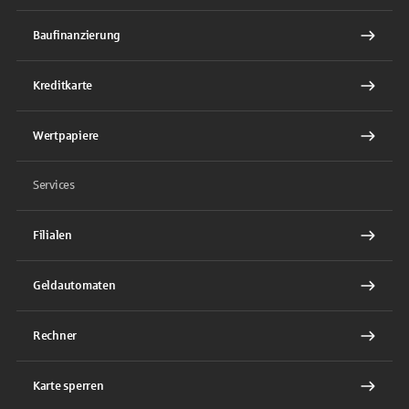
Baufinanzierung
Kreditkarte
Wertpapiere
Services
Filialen
Geldautomaten
Rechner
Karte sperren