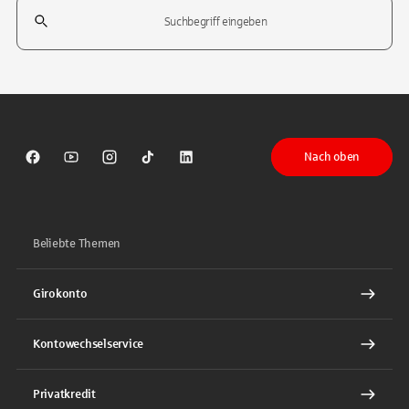
Suchfeld
Tippen Sie, um nach Themen zu suchen. Verwenden Sie die Pfeil-T
Nach oben
Sparkasse auf Facebook
Sparkasse auf Youtube
Sparkasse auf Instagram
Sparkasse auf TikTok
Sparkasse auf LinkedIn
Beliebte Themen
Girokonto
Kontowechselservice
Privatkredit