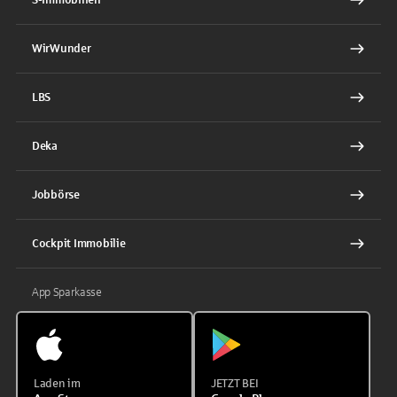
WirWunder
LBS
Deka
Jobbörse
Cockpit Immobilie
App Sparkasse
Laden im
JETZT BEI