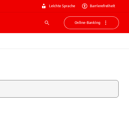
Leichte Sprache
Barrierefreiheit
Online-Banking
Suche