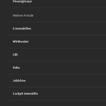
Finanzglossar
Weitere Portale
S-Immobilien
WirWunder
LBS
Deka
Jobbörse
Cockpit Immobilie