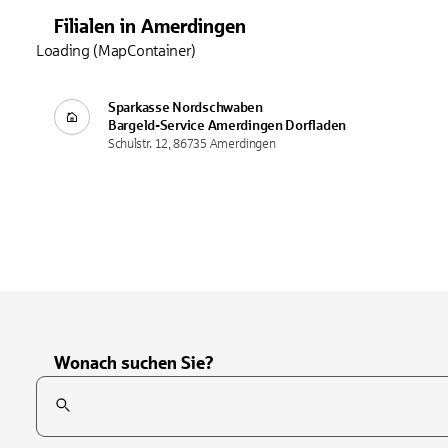
Filialen
in
Amerdingen
Loading (MapContainer)
Sparkasse Nordschwaben
Bargeld-Service
Amerdingen Dorfladen
Schulstr. 12, 86735 Amerdingen
Wonach suchen Sie?
Suchfeld
Tippen Sie, um nach Themen zu suchen. Verwenden Sie die Pfei