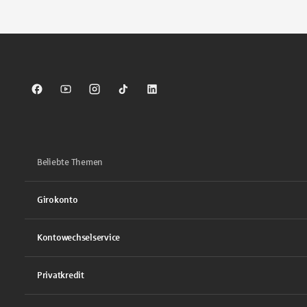
Sparkasse auf Facebook
Sparkasse auf Youtube
Sparkasse auf Instagram
Sparkasse auf TikTok
Sparkasse auf LinkedIn
Beliebte Themen
Girokonto
Kontowechselservice
Privatkredit