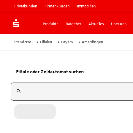
Privatkunden
Firmenkunden
Immobilien
Produkte
Ratgeber
Aktuelles
Über uns
Standorte
Filialen
Bayern
Amerdingen
Filiale oder Geldautomat suchen
Suchfeld