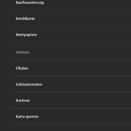
Baufinanzierung
Kreditkarte
Wertpapiere
Services
Filialen
Geldautomaten
Rechner
Karte sperren