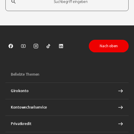
Tippen Sie, um nach Themen zu suchen. Verwenden Sie die Pfeil-T
Nach oben
Sparkasse auf Facebook
Sparkasse auf Youtube
Sparkasse auf Instagram
Sparkasse auf TikTok
Sparkasse auf LinkedIn
Beliebte Themen
Girokonto
Kontowechselservice
Privatkredit