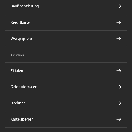
Baufinanzierung
Kreditkarte
Wertpapiere
Services
Filialen
Geldautomaten
Rechner
Karte sperren