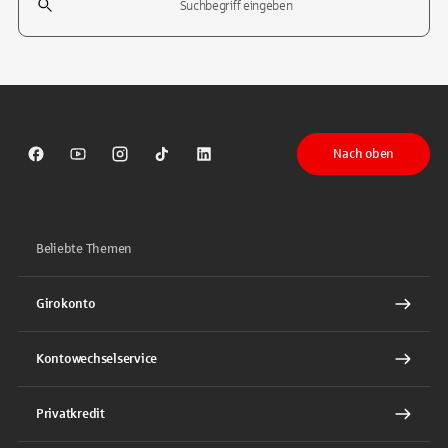
Tippen Sie, um nach Themen zu suchen. Verwenden Sie die Pfeil-T
Nach oben
Sparkasse auf Facebook
Sparkasse auf Youtube
Sparkasse auf Instagram
Sparkasse auf TikTok
Sparkasse auf LinkedIn
Beliebte Themen
Girokonto
Kontowechselservice
Privatkredit