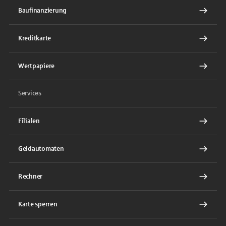
Baufinanzierung
Kreditkarte
Wertpapiere
Services
Filialen
Geldautomaten
Rechner
Karte sperren