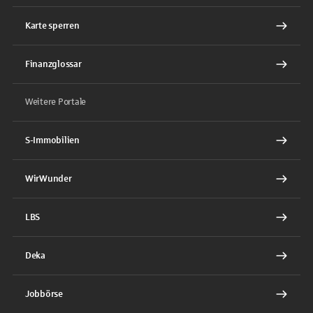
Karte sperren
Finanzglossar
Weitere Portale
S-Immobilien
WirWunder
LBS
Deka
Jobbörse