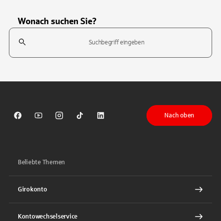
Wonach suchen Sie?
Suchfeld
Tippen Sie, um nach Themen zu suchen. Verwenden Sie die Pfeil-T
Nach oben
Sparkasse auf Facebook
Sparkasse auf Youtube
Sparkasse auf Instagram
Sparkasse auf TikTok
Sparkasse auf LinkedIn
Beliebte Themen
Girokonto
Kontowechselservice