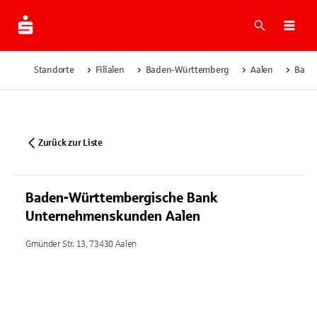
Suche
Navi
Standorte
Filialen
Baden-Württemberg
Aalen
Bade
Zurück zur Liste
Baden-Württembergische Bank
Unternehmenskunden Aalen
Gmünder Str. 13, 73430 Aalen