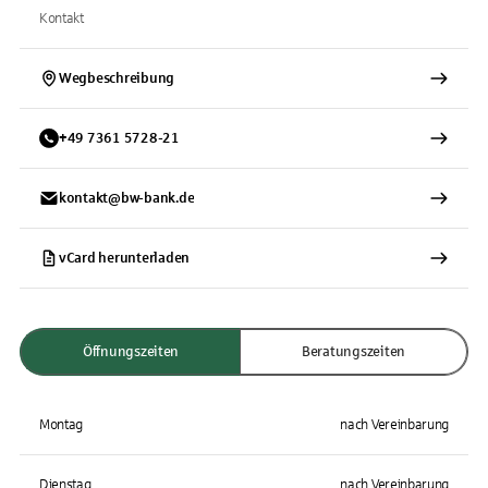
Kontakt
Wegbeschreibung
+
49
7361
5728-21
kontakt@bw-bank.de
vCard herunterladen
Öffnungszeiten
Beratungszeiten
Montag
nach Vereinbarung
Dienstag
nach Vereinbarung