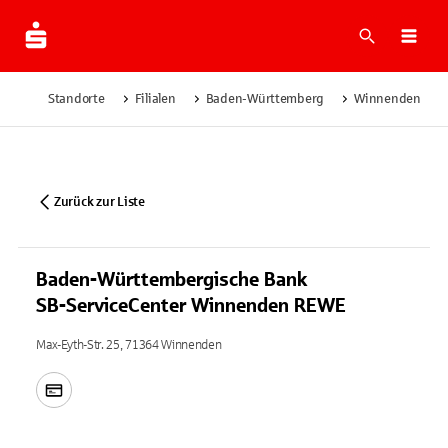
Suche
Navi
Standorte
Filialen
Baden-Württemberg
Winnenden
Zurück zur Liste
Baden-Württembergische Bank
SB-ServiceCenter Winnenden REWE
Max-Eyth-Str. 25, 71364 Winnenden