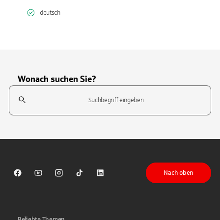
deutsch
Wonach suchen Sie?
Suchfeld
Tippen Sie, um nach Themen zu suchen. Verwenden Sie die Pfeil-T
Nach oben
Sparkasse auf Facebook
Sparkasse auf Youtube
Sparkasse auf Instagram
Sparkasse auf TikTok
Sparkasse auf LinkedIn
Beliebte Themen