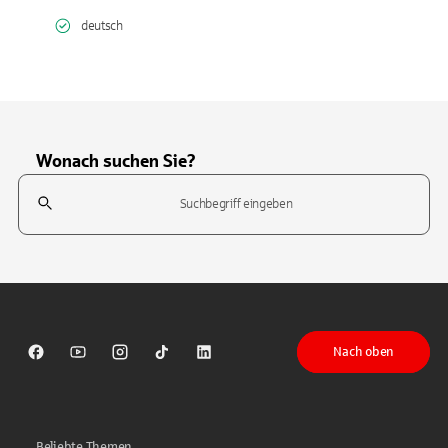
deutsch
Wonach suchen Sie?
Suchfeld
Tippen Sie, um nach Themen zu suchen. Verwenden Sie die Pfeil-T
Nach oben
Sparkasse auf Facebook
Sparkasse auf Youtube
Sparkasse auf Instagram
Sparkasse auf TikTok
Sparkasse auf LinkedIn
Beliebte Themen