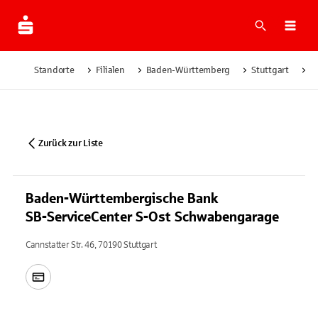
Suche
Navi
Standorte
Filialen
Baden-Württemberg
Stuttgart
B
Zurück zur Liste
Baden-Württembergische Bank
SB-ServiceCenter S-Ost Schwabengarage
Cannstatter Str. 46, 70190 Stuttgart