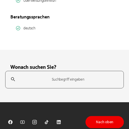
Überweisungseinwurf
Beratungssprachen
deutsch
Wonach suchen Sie?
Suchfeld
Tippen Sie, um nach Themen zu suchen. Verwenden Sie die Pfeil-T
Nach oben
Sparkasse auf Facebook
Sparkasse auf Youtube
Sparkasse auf Instagram
Sparkasse auf TikTok
Sparkasse auf LinkedIn