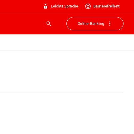
Leichte Sprache
Barrierefreiheit
Online-Banking
Suche