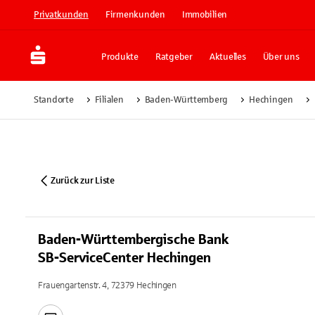
Privatkunden
Firmenkunden
Immobilien
Produkte
Ratgeber
Aktuelles
Über uns
Standorte
Filialen
Baden-Württemberg
Hechingen
Zurück zur Liste
Baden-Württembergische Bank
SB-ServiceCenter Hechingen
Frauengartenstr. 4, 72379 Hechingen