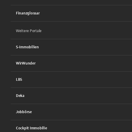
Finanzglossar
Weitere Portale
S-Immobilien
WirWunder
LBS
Deka
Jobbörse
Cockpit Immobilie