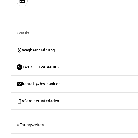
Kontakt
Wegbeschreibung
+
49
711
124-44005
kontakt@bw-bank.de
vCard herunterladen
Öffnungszeiten