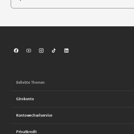
Tippen Sie, um nach Themen zu suchen. Verwenden Sie die Pfei
Sparkasse auf Facebook
Sparkasse auf Youtube
Sparkasse auf Instagram
Sparkasse auf TikTok
Sparkasse auf LinkedIn
Beliebte Themen
Girokonto
Kontowechselservice
Privatkredit