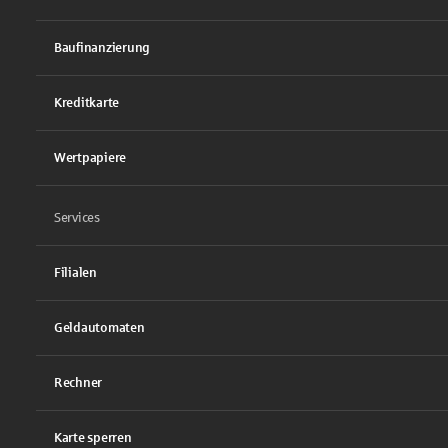
Baufinanzierung
Kreditkarte
Wertpapiere
Services
Filialen
Geldautomaten
Rechner
Karte sperren