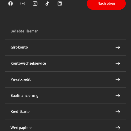
Nach oben
Sparkasse auf Facebook
Sparkasse auf Youtube
Sparkasse auf Instagram
Sparkasse auf TikTok
Sparkasse auf LinkedIn
Beliebte Themen
Girokonto
Kontowechselservice
Privatkredit
Baufinanzierung
Kreditkarte
Wertpapiere