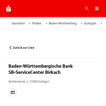
Suche
Navi
Standorte
Filialen
Baden-Württemberg
Stuttgart
B
Zurück zur Liste
Baden-Württembergische Bank
SB-ServiceCenter Birkach
Birkheckenstr. 2, 70599 Stuttgart