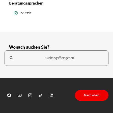
Beratungssprachen
deutsch
Wonach suchen Sie?
Suchfeld
Tippen Sie, um nach Themen zu suchen. Verwenden Sie die Pfeil-T
Nach oben
Sparkasse auf Facebook
Sparkasse auf Youtube
Sparkasse auf Instagram
Sparkasse auf TikTok
Sparkasse auf LinkedIn