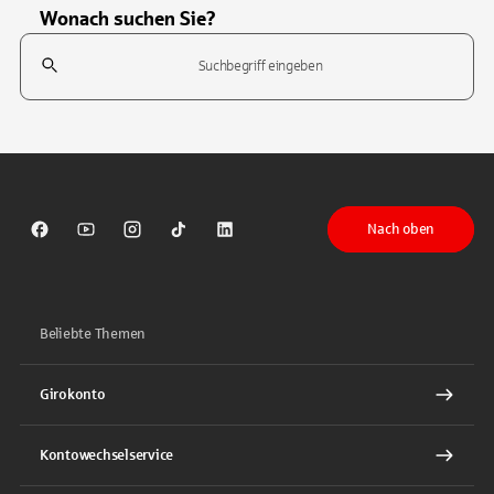
Wonach suchen Sie?
Suchfeld
Tippen Sie, um nach Themen zu suchen. Verwenden Sie die Pfeil-T
Nach oben
Sparkasse auf Facebook
Sparkasse auf Youtube
Sparkasse auf Instagram
Sparkasse auf TikTok
Sparkasse auf LinkedIn
Beliebte Themen
Girokonto
Kontowechselservice