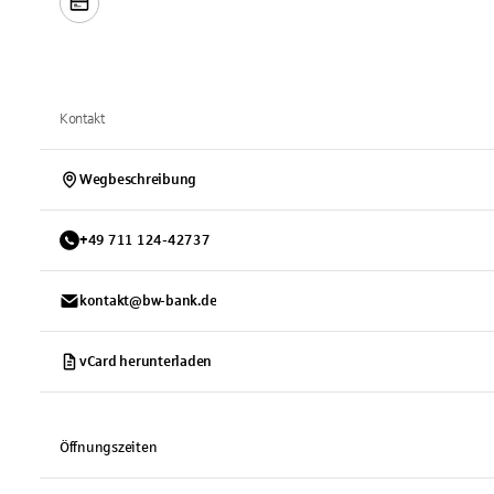
Kontakt
Wegbeschreibung
+
49
711
124-42737
kontakt@bw-bank.de
vCard herunterladen
Öffnungszeiten