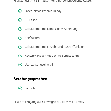
Filialstandort mit SB-Kasse - keine personenbediente Kasse.
Ladefunktion Prepaid Handy
SB-Kasse
Geldautomat mit kontaktloser Abhebung
Briefkasten
Geldautomat mit Einzahl- und Auszahlfunktion
KontenManager mit Überweisungsscanner
Überweisungseinwurf
Beratungssprachen
deutsch
Filiale mit Zugang auf Gehwegniveau oder mit Rampe.