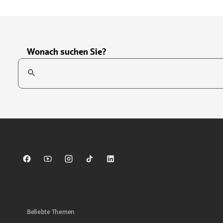
Wonach suchen Sie?
Suchfeld
Tippen Sie, um nach Themen zu suchen. Verwenden Sie die Pfei
Sparkasse auf Facebook
Sparkasse auf Youtube
Sparkasse auf Instagram
Sparkasse auf TikTok
Sparkasse auf LinkedIn
Beliebte Themen