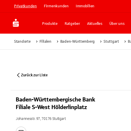
Privatkunden
Firmenkunden
Immobilien
Produkte
Ratgeber
Aktuelles
Über uns
Standorte
Filialen
Baden-Württemberg
Stuttgart
B
Zurück zur Liste
Baden-Württembergische Bank
Filiale S-West Hölderlinplatz
Johannesstr. 97, 70176 Stuttgart