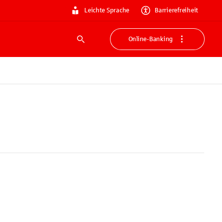
Leichte Sprache
Barrierefreiheit
Online-Banking
Suche