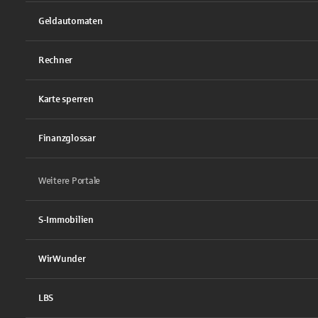
Geldautomaten
Rechner
Karte sperren
Finanzglossar
Weitere Portale
S-Immobilien
WirWunder
LBS