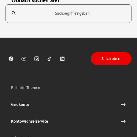
Wonach suchen Sie?
Suchfeld
Tippen Sie, um nach Themen zu suchen. Verwenden Sie die Pfeil-T
Nach oben
Sparkasse auf Facebook
Sparkasse auf Youtube
Sparkasse auf Instagram
Sparkasse auf TikTok
Sparkasse auf LinkedIn
Beliebte Themen
Girokonto
Kontowechselservice