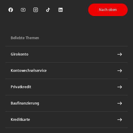
Nach oben
Sparkasse auf Facebook
Sparkasse auf Youtube
Sparkasse auf Instagram
Sparkasse auf TikTok
Sparkasse auf LinkedIn
Beliebte Themen
Girokonto
Kontowechselservice
Privatkredit
Baufinanzierung
Kreditkarte