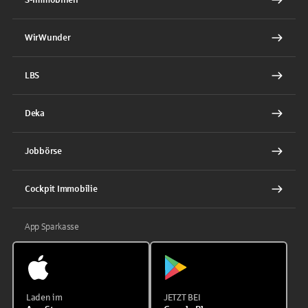
WirWunder
LBS
Deka
Jobbörse
Cockpit Immobilie
App Sparkasse
Laden im
JETZT BEI