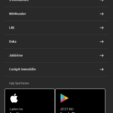
WirWunder
LBS
Deka
Jobbörse
Cockpit Immobilie
App Sparkasse
Laden im
JETZT BEI