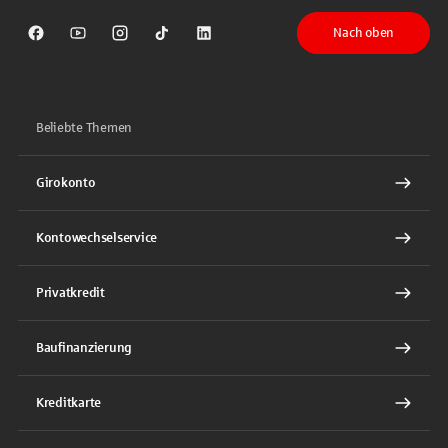
Nach oben
Sparkasse auf Facebook
Sparkasse auf Youtube
Sparkasse auf Instagram
Sparkasse auf TikTok
Sparkasse auf LinkedIn
Beliebte Themen
Girokonto
Kontowechselservice
Privatkredit
Baufinanzierung
Kreditkarte