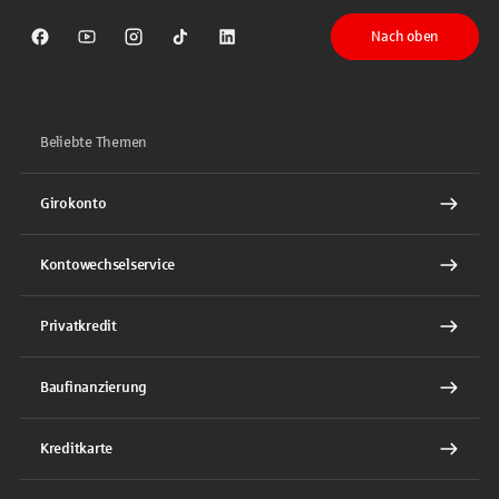
Nach oben
Sparkasse auf Facebook
Sparkasse auf Youtube
Sparkasse auf Instagram
Sparkasse auf TikTok
Sparkasse auf LinkedIn
Beliebte Themen
Girokonto
Kontowechselservice
Privatkredit
Baufinanzierung
Kreditkarte