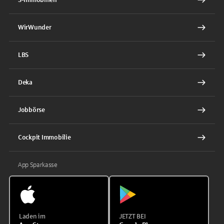
WirWunder
LBS
Deka
Jobbörse
Cockpit Immobilie
App Sparkasse
Laden im
JETZT BEI