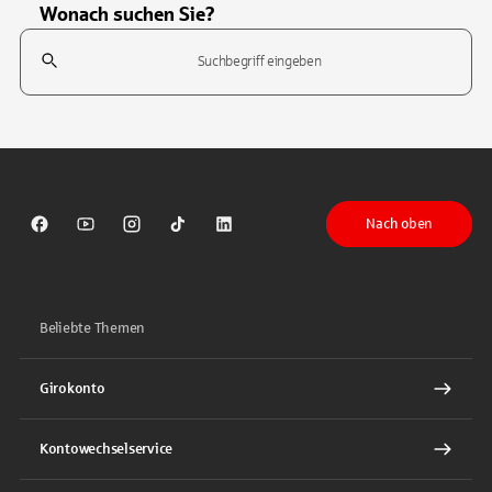
Wonach suchen Sie?
Suchfeld
Tippen Sie, um nach Themen zu suchen. Verwenden Sie die Pfeil-T
Nach oben
Sparkasse auf Facebook
Sparkasse auf Youtube
Sparkasse auf Instagram
Sparkasse auf TikTok
Sparkasse auf LinkedIn
Beliebte Themen
Girokonto
Kontowechselservice