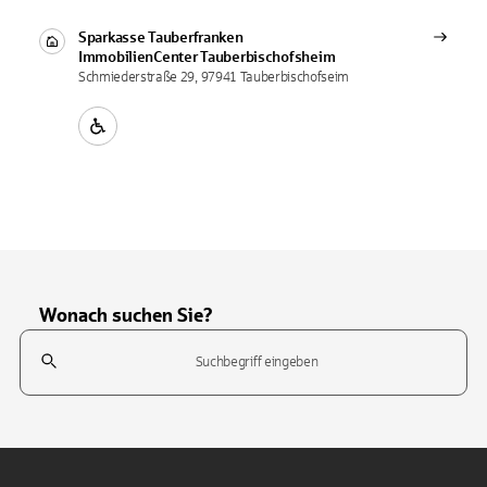
Sparkasse Tauberfranken
ImmobilienCenter
Tauberbischofsheim
Schmiederstraße 29, 97941 Tauberbischofseim
Wonach suchen Sie?
Suchfeld
Tippen Sie, um nach Themen zu suchen. Verwenden Sie die Pfeil-T