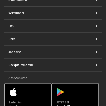
WirWunder
LBS
Deka
Jobbörse
Cockpit Immobilie
App Sparkasse
Laden im
JETZT BEI