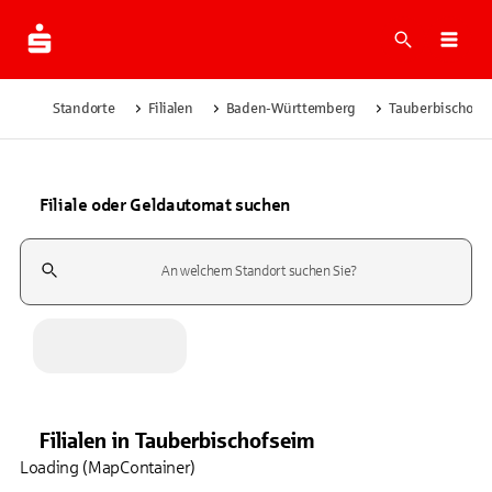
Suche
Navi
Standorte
Filialen
Baden-Württemberg
Tauberbischofs
Filiale oder Geldautomat suchen
Suchfeld
Filialen
in
Tauberbischofseim
Loading (MapContainer)