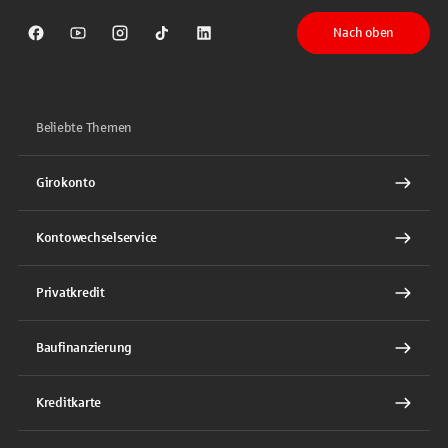
Nach oben
Sparkasse auf Facebook
Sparkasse auf Youtube
Sparkasse auf Instagram
Sparkasse auf TikTok
Sparkasse auf LinkedIn
Beliebte Themen
Girokonto
Kontowechselservice
Privatkredit
Baufinanzierung
Kreditkarte