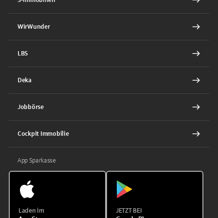
WirWunder
LBS
Deka
Jobbörse
Cockpit Immobilie
App Sparkasse
Laden im
JETZT BEI