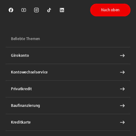
Nach oben
Sparkasse auf Facebook
Sparkasse auf Youtube
Sparkasse auf Instagram
Sparkasse auf TikTok
Sparkasse auf LinkedIn
Beliebte Themen
Girokonto
Kontowechselservice
Privatkredit
Baufinanzierung
Kreditkarte