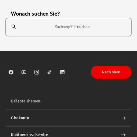
Wonach suchen Sie?
Suchfeld
Tippen Sie, um nach Themen zu suchen. Verwenden Sie die Pfeil-T
Nach oben
Sparkasse auf Facebook
Sparkasse auf Youtube
Sparkasse auf Instagram
Sparkasse auf TikTok
Sparkasse auf LinkedIn
Beliebte Themen
Girokonto
Kontowechselservice