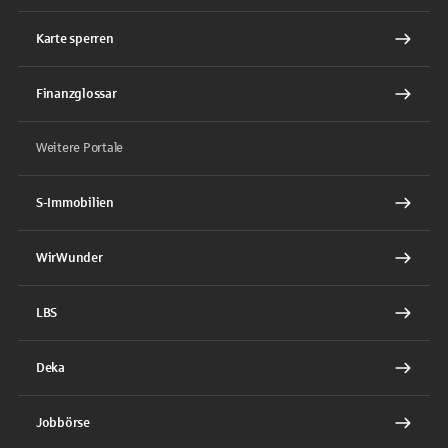
Karte sperren
Finanzglossar
Weitere Portale
S-Immobilien
WirWunder
LBS
Deka
Jobbörse