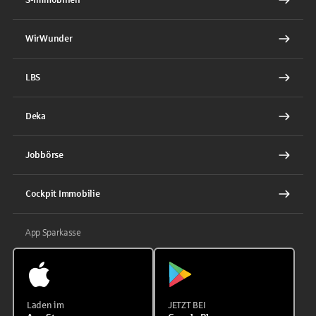
WirWunder
LBS
Deka
Jobbörse
Cockpit Immobilie
App Sparkasse
Laden im
JETZT BEI