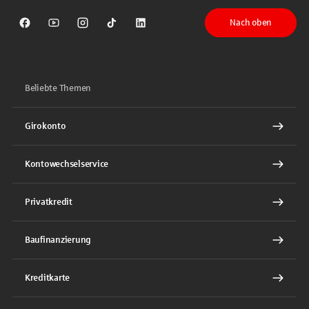
Nach oben
Sparkasse auf Facebook
Sparkasse auf Youtube
Sparkasse auf Instagram
Sparkasse auf TikTok
Sparkasse auf LinkedIn
Beliebte Themen
Girokonto
Kontowechselservice
Privatkredit
Baufinanzierung
Kreditkarte