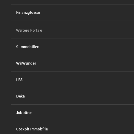
Finanzglossar
Weitere Portale
S-Immobilien
WirWunder
LBS
Deka
Jobbörse
Cockpit Immobilie