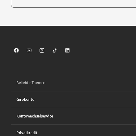
Tippen Sie, um nach Themen zu suchen. Verwenden Sie die Pfei
Sparkasse auf Facebook
Sparkasse auf Youtube
Sparkasse auf Instagram
Sparkasse auf TikTok
Sparkasse auf LinkedIn
Beliebte Themen
Girokonto
Kontowechselservice
Privatkredit