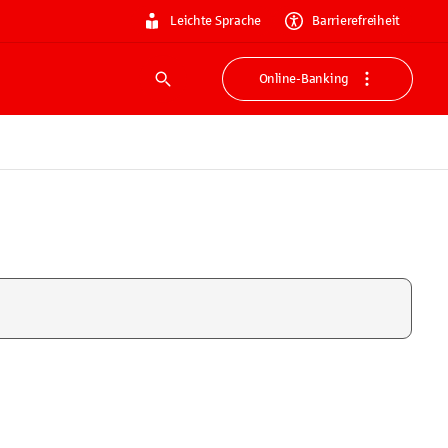
Leichte Sprache
Barrierefreiheit
Online-Banking
Suche