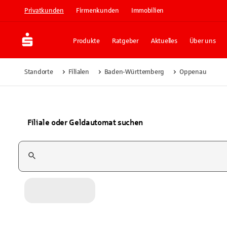
Privatkunden
Firmenkunden
Immobilien
Produkte
Ratgeber
Aktuelles
Über uns
Standorte
Filialen
Baden-Württemberg
Oppenau
Filiale oder Geldautomat suchen
Suchfeld