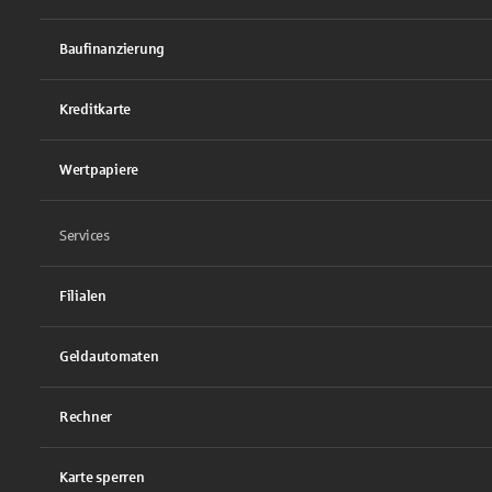
Baufinanzierung
Kreditkarte
Wertpapiere
Services
Filialen
Geldautomaten
Rechner
Karte sperren