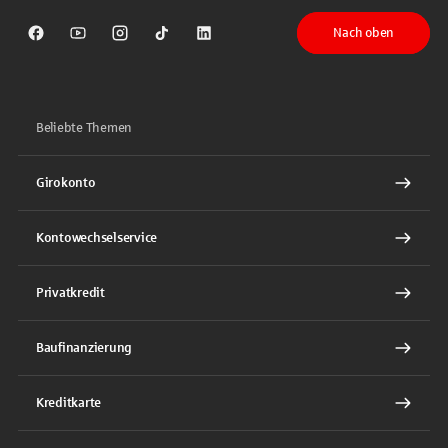
Nach oben
Sparkasse auf Facebook
Sparkasse auf Youtube
Sparkasse auf Instagram
Sparkasse auf TikTok
Sparkasse auf LinkedIn
Beliebte Themen
Girokonto
Kontowechselservice
Privatkredit
Baufinanzierung
Kreditkarte