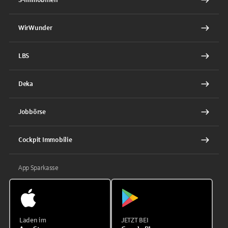
WirWunder
LBS
Deka
Jobbörse
Cockpit Immobilie
App Sparkasse
Laden im
JETZT BEI