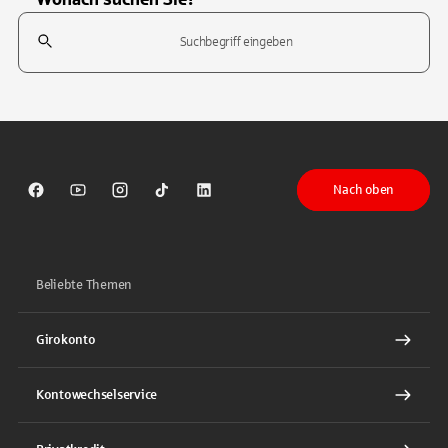
Suchfeld
Tippen Sie, um nach Themen zu suchen. Verwenden Sie die Pfeil-T
Nach oben
Sparkasse auf Facebook
Sparkasse auf Youtube
Sparkasse auf Instagram
Sparkasse auf TikTok
Sparkasse auf LinkedIn
Beliebte Themen
Girokonto
Kontowechselservice