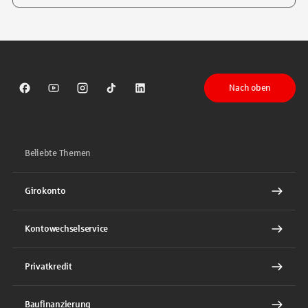
Tippen Sie, um nach Themen zu suchen. Verwenden Sie die Pfeil-T
Nach oben
Sparkasse auf Facebook
Sparkasse auf Youtube
Sparkasse auf Instagram
Sparkasse auf TikTok
Sparkasse auf LinkedIn
Beliebte Themen
Girokonto
Kontowechselservice
Privatkredit
Baufinanzierung