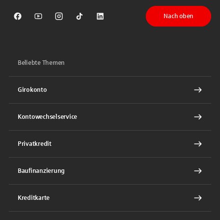
Nach oben
Sparkasse auf Facebook
Sparkasse auf Youtube
Sparkasse auf Instagram
Sparkasse auf TikTok
Sparkasse auf LinkedIn
Beliebte Themen
Girokonto
Kontowechselservice
Privatkredit
Baufinanzierung
Kreditkarte