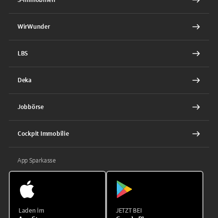
WirWunder
LBS
Deka
Jobbörse
Cockpit Immobilie
App Sparkasse
Laden im
JETZT BEI