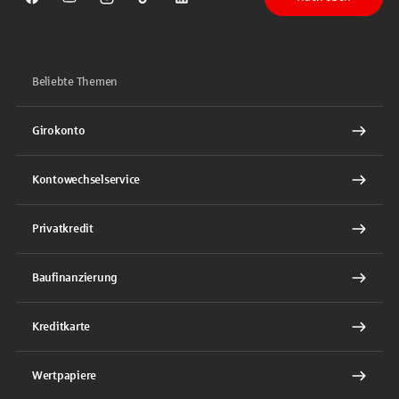
Sparkasse auf Facebook
Sparkasse auf Youtube
Sparkasse auf Instagram
Sparkasse auf TikTok
Sparkasse auf LinkedIn
Beliebte Themen
Girokonto
Kontowechselservice
Privatkredit
Baufinanzierung
Kreditkarte
Wertpapiere