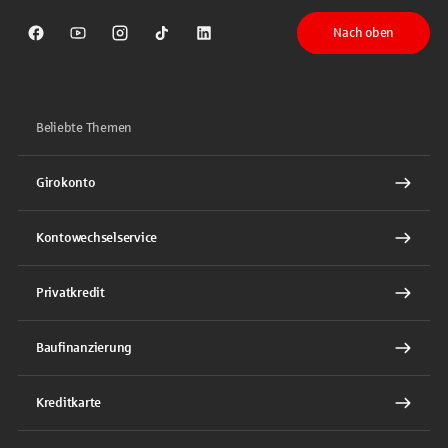
Nach oben
Sparkasse auf Facebook
Sparkasse auf Youtube
Sparkasse auf Instagram
Sparkasse auf TikTok
Sparkasse auf LinkedIn
Beliebte Themen
Girokonto
Kontowechselservice
Privatkredit
Baufinanzierung
Kreditkarte