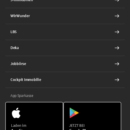
WirWunder
LBS
Deka
Jobbörse
Cockpit Immobilie
App Sparkasse
Laden im
JETZT BEI