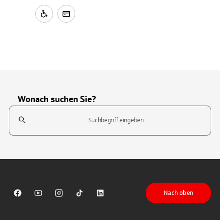
Wonach suchen Sie?
Suchfeld
Tippen Sie, um nach Themen zu suchen. Verwenden Sie die Pfeil-T
Nach oben
Sparkasse auf Facebook
Sparkasse auf Youtube
Sparkasse auf Instagram
Sparkasse auf TikTok
Sparkasse auf LinkedIn