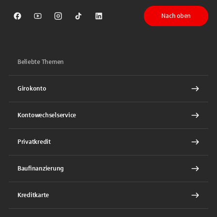
Nach oben
Sparkasse auf Facebook
Sparkasse auf Youtube
Sparkasse auf Instagram
Sparkasse auf TikTok
Sparkasse auf LinkedIn
Beliebte Themen
Girokonto
Kontowechselservice
Privatkredit
Baufinanzierung
Kreditkarte