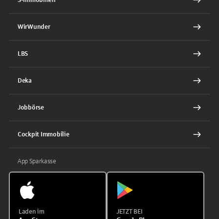
WirWunder
LBS
Deka
Jobbörse
Cockpit Immobilie
App Sparkasse
Laden im
JETZT BEI