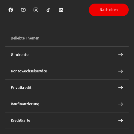
Nach oben
Sparkasse auf Facebook
Sparkasse auf Youtube
Sparkasse auf Instagram
Sparkasse auf TikTok
Sparkasse auf LinkedIn
Beliebte Themen
Girokonto
Kontowechselservice
Privatkredit
Baufinanzierung
Kreditkarte