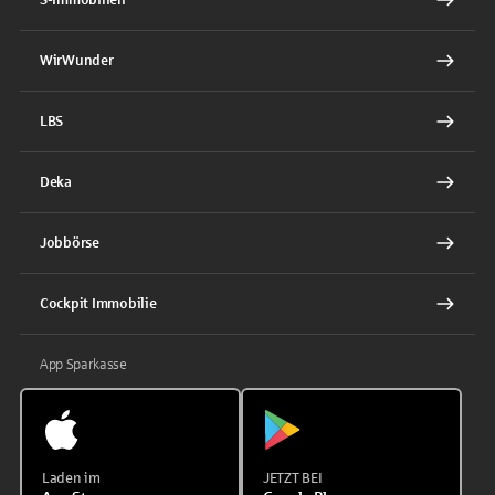
WirWunder
LBS
Deka
Jobbörse
Cockpit Immobilie
App Sparkasse
Laden im
JETZT BEI