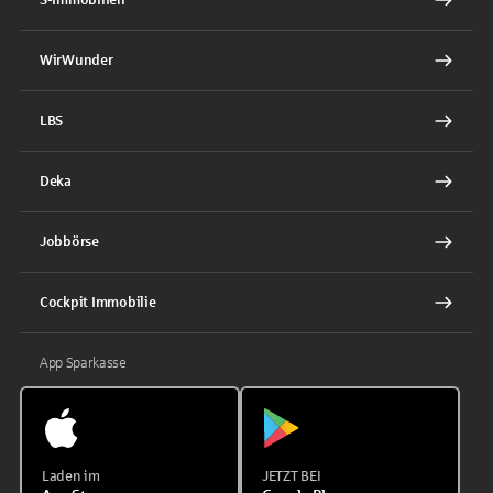
WirWunder
LBS
Deka
Jobbörse
Cockpit Immobilie
App Sparkasse
Laden im
JETZT BEI