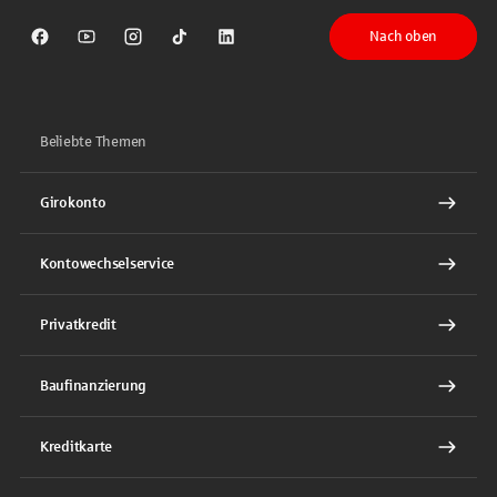
Nach oben
Sparkasse auf Facebook
Sparkasse auf Youtube
Sparkasse auf Instagram
Sparkasse auf TikTok
Sparkasse auf LinkedIn
Beliebte Themen
Girokonto
Kontowechselservice
Privatkredit
Baufinanzierung
Kreditkarte