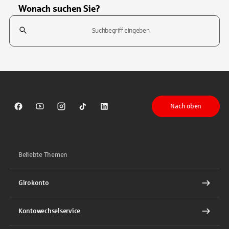
Wonach suchen Sie?
Suchfeld
Tippen Sie, um nach Themen zu suchen. Verwenden Sie die Pfeil-T
Nach oben
Sparkasse auf Facebook
Sparkasse auf Youtube
Sparkasse auf Instagram
Sparkasse auf TikTok
Sparkasse auf LinkedIn
Beliebte Themen
Girokonto
Kontowechselservice