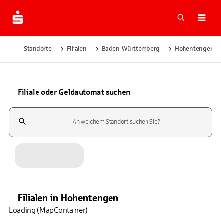
Suche
Navi
Standorte
Filialen
Baden-Württemberg
Hohentengen
Filiale oder Geldautomat suchen
Suchfeld
Filialen
in
Hohentengen
Loading (MapContainer)