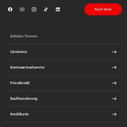
Nach oben
Sparkasse auf Facebook
Sparkasse auf Youtube
Sparkasse auf Instagram
Sparkasse auf TikTok
Sparkasse auf LinkedIn
Beliebte Themen
Girokonto
Kontowechselservice
Privatkredit
Baufinanzierung
Kreditkarte