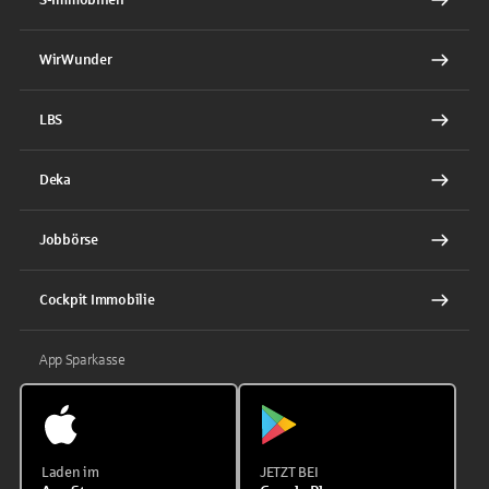
WirWunder
LBS
Deka
Jobbörse
Cockpit Immobilie
App Sparkasse
Laden im
JETZT BEI