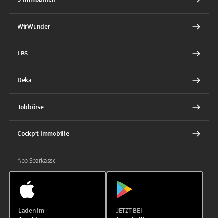
WirWunder
LBS
Deka
Jobbörse
Cockpit Immobilie
App Sparkasse
Laden im
JETZT BEI