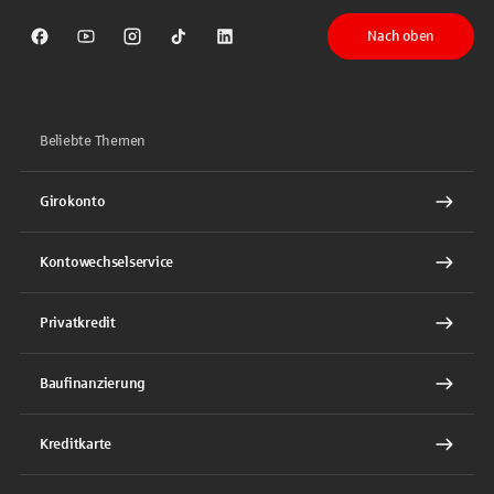
Nach oben
Sparkasse auf Facebook
Sparkasse auf Youtube
Sparkasse auf Instagram
Sparkasse auf TikTok
Sparkasse auf LinkedIn
Beliebte Themen
Girokonto
Kontowechselservice
Privatkredit
Baufinanzierung
Kreditkarte