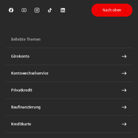
Nach oben
Sparkasse auf Facebook
Sparkasse auf Youtube
Sparkasse auf Instagram
Sparkasse auf TikTok
Sparkasse auf LinkedIn
Beliebte Themen
Girokonto
Kontowechselservice
Privatkredit
Baufinanzierung
Kreditkarte