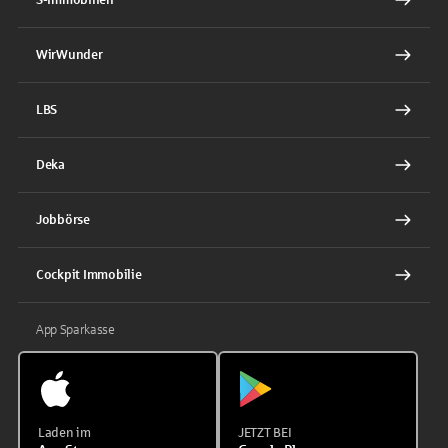
WirWunder
LBS
Deka
Jobbörse
Cockpit Immobilie
App Sparkasse
Laden im
JETZT BEI