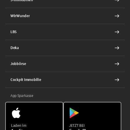
WirWunder
LBS
Deka
Jobbörse
Cockpit Immobilie
App Sparkasse
Laden im
JETZT BEI