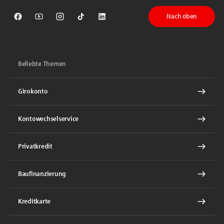
Nach oben
Sparkasse auf Facebook
Sparkasse auf Youtube
Sparkasse auf Instagram
Sparkasse auf TikTok
Sparkasse auf LinkedIn
Beliebte Themen
Girokonto
Kontowechselservice
Privatkredit
Baufinanzierung
Kreditkarte