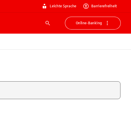
Leichte Sprache
Barrierefreiheit
Online-Banking
Suche