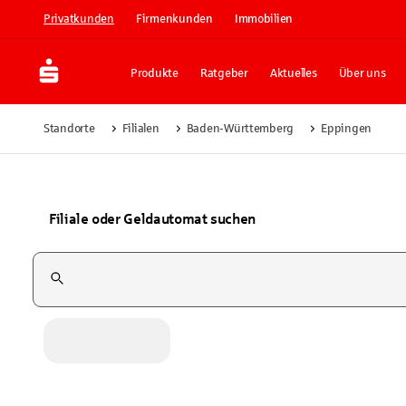
Privatkunden
Firmenkunden
Immobilien
Produkte
Ratgeber
Aktuelles
Über uns
Standorte
Filialen
Baden-Württemberg
Eppingen
Filiale oder Geldautomat suchen
Suchfeld