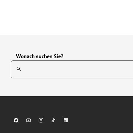
Wonach suchen Sie?
Suchfeld
Tippen Sie, um nach Themen zu suchen. Verwenden Sie die Pfei
Sparkasse auf Facebook
Sparkasse auf Youtube
Sparkasse auf Instagram
Sparkasse auf TikTok
Sparkasse auf LinkedIn