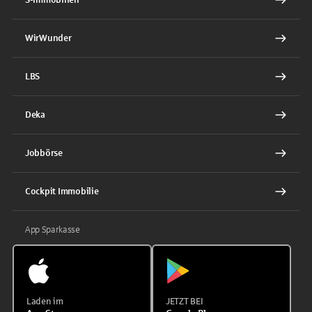
WirWunder
LBS
Deka
Jobbörse
Cockpit Immobilie
App Sparkasse
Laden im
JETZT BEI