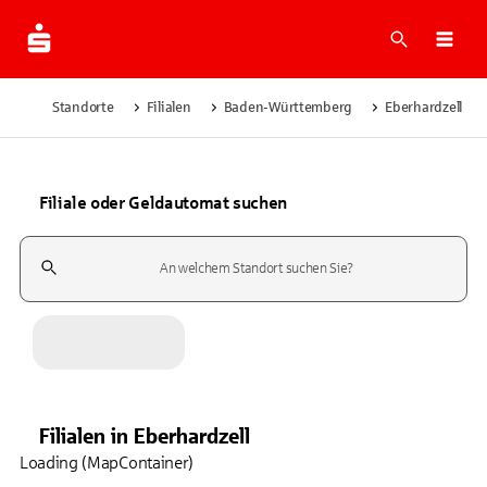
Suche
Navi
Standorte
Filialen
Baden-Württemberg
Eberhardzell
Filiale oder Geldautomat suchen
Suchfeld
Filialen
in
Eberhardzell
Loading (MapContainer)