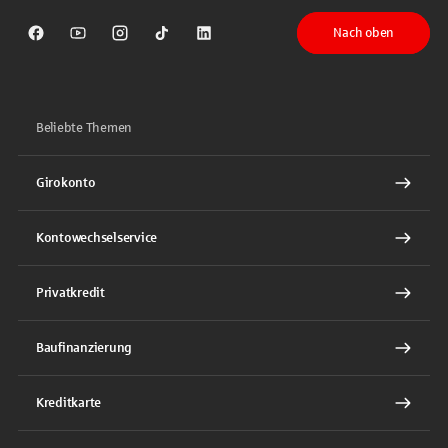
Nach oben
Sparkasse auf Facebook
Sparkasse auf Youtube
Sparkasse auf Instagram
Sparkasse auf TikTok
Sparkasse auf LinkedIn
Beliebte Themen
Girokonto
Kontowechselservice
Privatkredit
Baufinanzierung
Kreditkarte