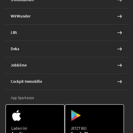
WirWunder
LBS
Deka
Jobbörse
Cockpit Immobilie
App Sparkasse
Laden im
JETZT BEI