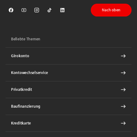
Nach oben
Sparkasse auf Facebook
Sparkasse auf Youtube
Sparkasse auf Instagram
Sparkasse auf TikTok
Sparkasse auf LinkedIn
Beliebte Themen
Girokonto
Kontowechselservice
Privatkredit
Baufinanzierung
Kreditkarte