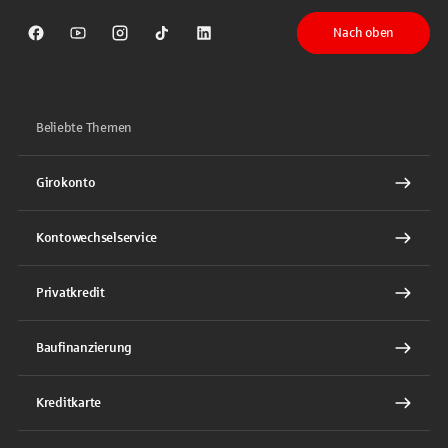
Nach oben
Sparkasse auf Facebook
Sparkasse auf Youtube
Sparkasse auf Instagram
Sparkasse auf TikTok
Sparkasse auf LinkedIn
Beliebte Themen
Girokonto
Kontowechselservice
Privatkredit
Baufinanzierung
Kreditkarte