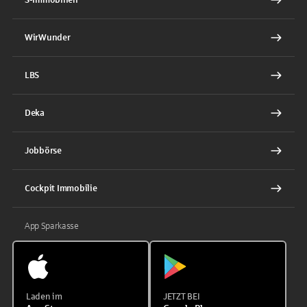
WirWunder
LBS
Deka
Jobbörse
Cockpit Immobilie
App Sparkasse
Laden im
JETZT BEI