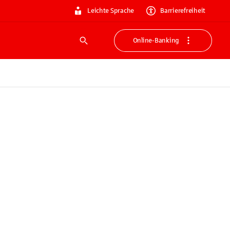
Leichte Sprache
Barrierefreiheit
Online-Banking
Suche