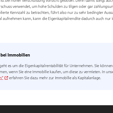
ist bei hoher Verschuldung Vorsicht geboten: Denn damit steigt auch
chuss verwendet, um hohe Schulden zu tilgen oder gar zahlungsunf
isolierte Kennzahl zu betrachten, führt also nur zu sehr bedingter Au
al aufnehmen kann, kann die Eigenkapitalrendite dadurch auch nur 
 bei Immobilien
 geht es um die Eigenkapitalrentabilität für Unternehmen. Sie können
en, wenn Sie eine Immobilie kaufen, um diese zu vermieten. In uns
n“
erfahren Sie dazu mehr zur Immobilie als Kapitalanlage.