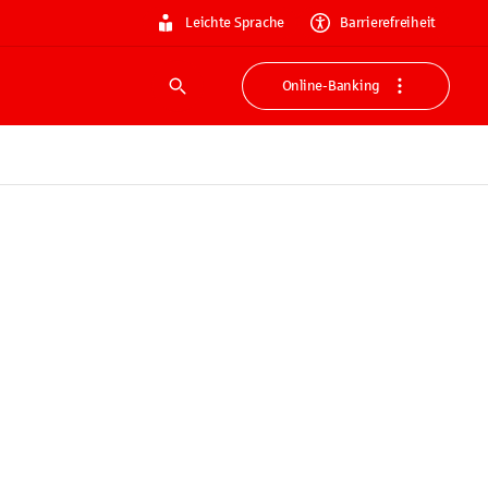
Leichte Sprache
Barrierefreiheit
Online-Banking
Suche