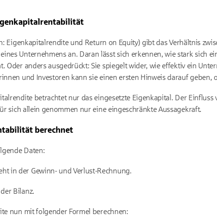
igenkapitalrentabilität
ch: Eigenkapitalrendite und Return on Equity) gibt das Verhältnis zw
ines Unternehmens an. Daran lässt sich erkennen, wie stark sich ei
. Oder anders ausgedrückt: Sie spiegelt wider, wie effektiv ein Unte
innen und Investoren kann sie einen ersten Hinweis darauf geben, ob 
alrendite betrachtet nur das eingesetzte Eigenkapital. Der Einfluss 
 für sich allein genommen nur eine eingeschränkte Aussagekraft.
ntabilität berechnet
olgende Daten:
teht in der Gewinn- und Verlust-Rechnung.
 der Bilanz.
ite nun mit folgender Formel berechnen: