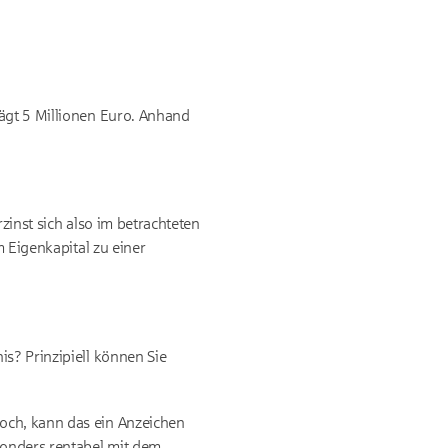
rägt 5 Millionen Euro. Anhand
zinst sich also im betrachteten
m Eigenkapital zu einer
s? Prinzipiell können Sie
hoch, kann das ein Anzeichen
sonders rentabel mit dem