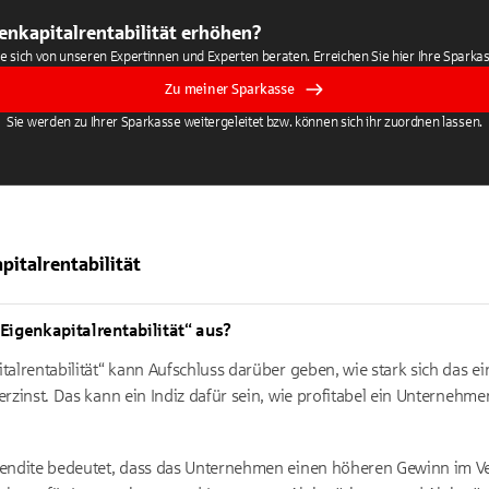
enkapitalrentabilität erhöhen?
ie sich von unseren Expertinnen und Experten beraten. Erreichen Sie hier Ihre Sparkas
Zu meiner Sparkasse
Sie werden zu Ihrer Sparkasse weitergeleitet bzw. können sich ihr zuordnen lassen.
pitalrentabilität
Eigenkapitalrentabilität“ aus?
alrentabilität“ kann Aufschluss darüber geben, wie stark sich das ei
erzinst. Das kann ein Indiz dafür sein, wie profitabel ein Unternehm
rendite bedeutet, dass das Unternehmen einen höheren Gewinn im Ve