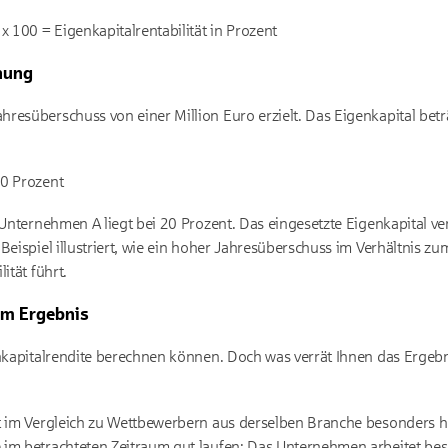
x 100 = Eigenkapitalrentabilität in Prozent
hnung
resüberschuss von einer Million Euro erzielt. Das Eigenkapital bet
20 Prozent
 Unternehmen A liegt bei 20 Prozent. Das eingesetzte Eigenkapital ver
Beispiel illustriert, wie ein hoher Jahresüberschuss im Verhältnis zu
ität führt.
em Ergebnis
enkapitalrendite berechnen können. Doch was verrät Ihnen das Ergebni
ität im Vergleich zu Wettbewerbern aus derselben Branche besonders 
te im betrachteten Zeitraum gut laufen: Das Unternehmen arbeitet be