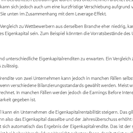
s kann sich jedoch auch um eine kurzfristige Verschiebung aufgrund
 Sie unten im Zusammenhang mit dem Leverage-Effekt.
im Vergleich zu Wettbewerbern aus derselben Branche eher niedrig, k
es Eigenkapital sein. Zum Beispiel könnten die Vorratsbestände des
d unterschiedliche Eigenkapitalrenditen zu erwarten. Ein Vergleich 
 zulässig.
alrendite von zwei Unternehmen kann jedoch in manchen Fällen selbs
a, wenn verschiedene Bilanzierungsstandards gewählt werden. Meist 
chnet. In manchen Fällen werden jedoch die Earnings Before Interes
arkeit gegeben ist.
l kann ein Unternehmen die Eigenkapitalrentabilität steigern. Das g
dann also das Eigenkapital dasselbe und der Jahresüberschuss erhöht
 sich automatisch das Ergebnis der Eigenkapitalrendite. Das ist der