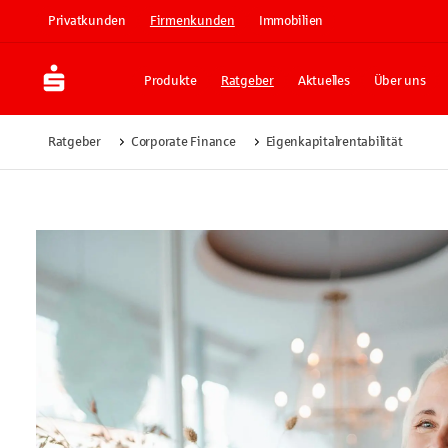
Privatkunden
Firmenkunden
Immobilien
Produkte
Ratgeber
Aktuelles
Über uns
Ratgeber
Corporate Finance
Eigenkapitalrentabilität