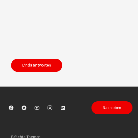
Linda antworten
Nach oben
Sparkasse auf Facebook
Sparkasse auf Twitter
Sparkasse auf Youtube
Sparkasse auf Instagram
Sparkasse auf LinkedIn
Beliebte Themen