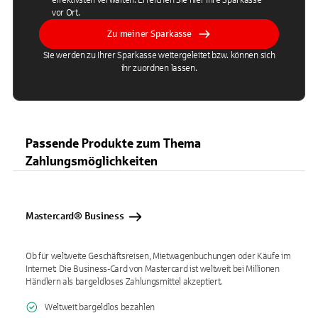
effektivsten verwalten. Erreichen Sie hier Ihre Sparkasse
vor Ort.
Zu meiner Sparkasse
Sie werden zu Ihrer Sparkasse weitergeleitet bzw. können sich
ihr zuordnen lassen.
Passende Produkte zum Thema
Zahlungsmöglichkeiten
Mastercard® Business
Ob für weltweite Geschäftsreisen, Mietwagenbuchungen oder Käufe im
Internet: Die Business-Card von Mastercard ist weltweit bei Millionen
Händlern als bargeldloses Zahlungsmittel akzeptiert.
Weltweit bargeldlos bezahlen