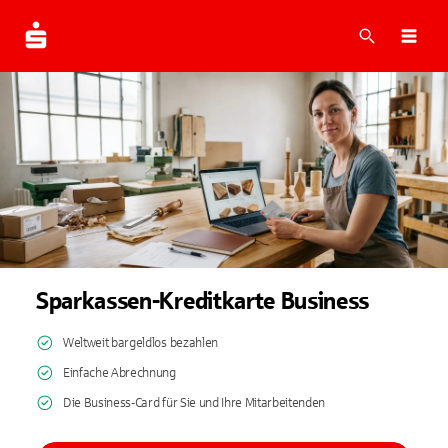
Suche
Navi
Sparkassen-Kreditkarte Business
Weltweit bargeldlos bezahlen
Einfache Abrechnung
Die Business-Card für Sie und Ihre Mitarbeitenden